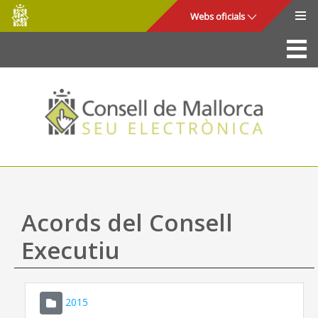
Consell
Salta al contingut principal
Webs oficials
de
Mallorca
La Seu
Consell de Mallorca
Accés i seguretat
Utilitats
Tràmits i serveis
Acords del Consell
Mapa web
Executiu
Ajuda
2015