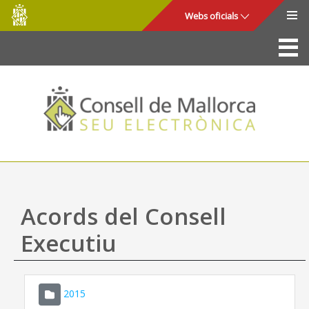
Consell
Salta al contingut principal
Webs oficials
de
Mallorca
La Seu
Consell de Mallorca
Accés i seguretat
Utilitats
Tràmits i serveis
Acords del Consell
Mapa web
Executiu
Ajuda
2015