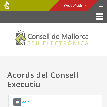
Consell
Salta al contingut principal
Webs oficials
de
Mallorca
La Seu
Consell de Mallorca
Accés i seguretat
Utilitats
Tràmits i serveis
Acords del Consell
Mapa web
Executiu
Ajuda
2015