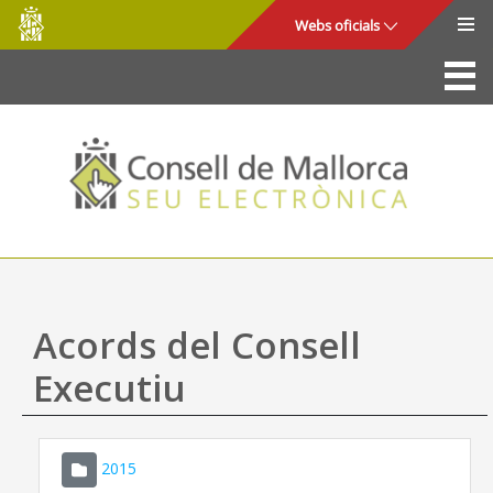
Consell
Salta al contingut principal
Webs oficials
de
Mallorca
La Seu
Consell de Mallorca
Accés i seguretat
Utilitats
Tràmits i serveis
Acords del Consell
Mapa web
Executiu
Ajuda
2015