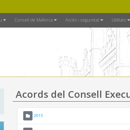
DE MALLORCA
MALLORCA.ES
TRAN
SEU ELECTRÒNICA
u
Consell de Mallorca
Accés i seguretat
Utilitats
Acords del Consell Exec
2015