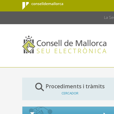
Consell de
Salta al contingut principal
CONSELL 
Mallorca
La Se
Procediments i tràmits
CERCADOR