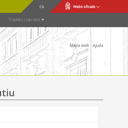
CA
ES
Webs oficials
SPARÈNCIA
Tràmits i serveis
Mapa web
Ajuda
utiu