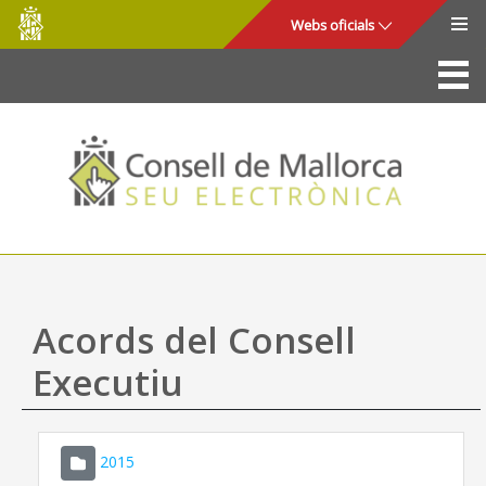
Consell
Salta al contingut principal
Webs oficials
de
Mallorca
La Seu
Consell de Mallorca
Accés i seguretat
Utilitats
Tràmits i serveis
Acords del Consell
Mapa web
Executiu
Ajuda
2015