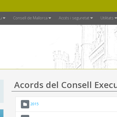
DE MALLORCA
MALLORCA.ES
TRAN
SEU ELECTRÒNICA
u
Consell de Mallorca
Accés i seguretat
Utilitats
Acords del Consell Exec
2015