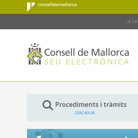
Consell de
Salta al contingut principal
CONSELL 
Mallorca
La Se
Procediments i tràmits
CERCADOR