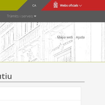
CA
ES
Webs oficials
SPARÈNCIA
Tràmits i serveis
Mapa web
Ajuda
utiu