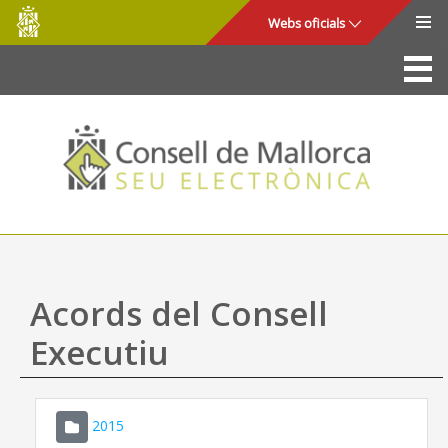
Consell
Salta al contingut principal
Webs oficials
de
Mallorca
La Seu
Consell de Mallorca
Accés i seguretat
Utilitats
Tràmits i serveis
Acords del Consell
Mapa web
Executiu
Ajuda
2015