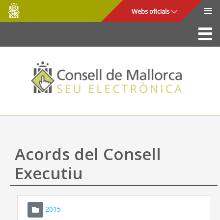
Consell
Salta al contingut principal
Webs oficials
de
Mallorca
La Seu
Consell de Mallorca
Accés i seguretat
Utilitats
Tràmits i serveis
Acords del Consell
Mapa web
Executiu
Ajuda
2015