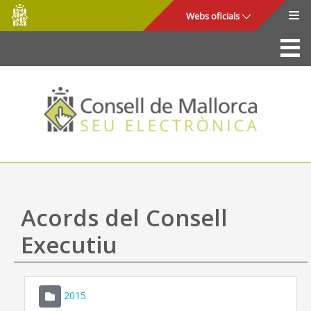
Consell
Salta al contingut principal
Webs oficials
de
Mallorca
La Seu
Consell de Mallorca
Accés i seguretat
Utilitats
Tràmits i serveis
Acords del Consell
Mapa web
Executiu
Ajuda
2015