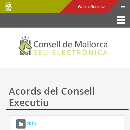
Consell
Salta al contingut principal
Webs oficials
de
Mallorca
La Seu
Consell de Mallorca
Accés i seguretat
Utilitats
Tràmits i serveis
Acords del Consell
Mapa web
Executiu
Ajuda
2015