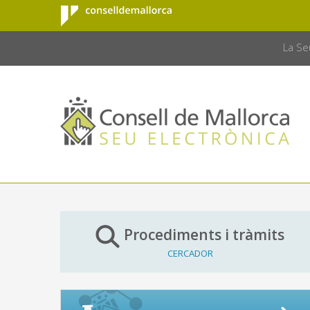
Consell de
Salta al contingut principal
CONSELL 
Mallorca
La Se
Procediments i tràmits
CERCADOR