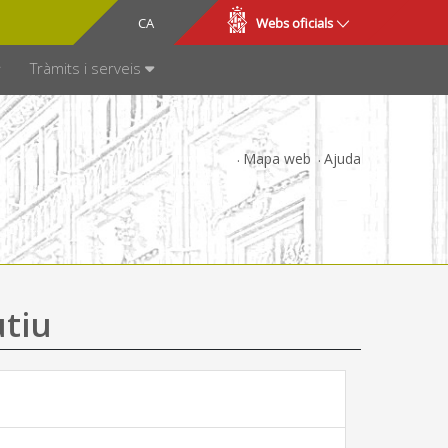
CA
ES
Webs oficials
SPARÈNCIA
Tràmits i serveis
Mapa web
Ajuda
utiu