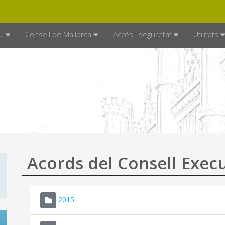
DE MALLORCA
MALLORCA.ES
TRAN
SEU ELECTRÒNICA
u
Consell de Mallorca
Accés i seguretat
Utilitats
Acords del Consell Exec
2015