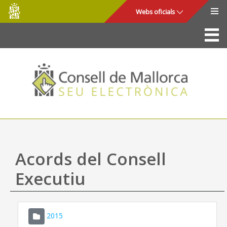
Consell
Salta al contingut principal
Webs oficials
de
Mallorca
La Seu
Consell de Mallorca
Accés i seguretat
Utilitats
Tràmits i serveis
Acords del Consell
Mapa web
Executiu
Ajuda
2015