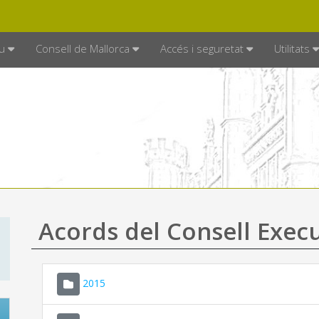
DE MALLORCA
MALLORCA.ES
TRAN
SEU ELECTRÒNICA
u
Consell de Mallorca
Accés i seguretat
Utilitats
Acords del Consell Exec
2015