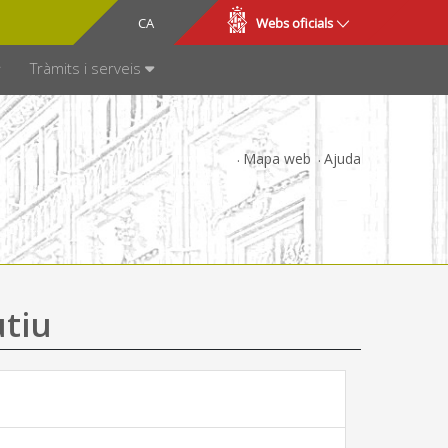
CA
ES
Webs oficials
SPARÈNCIA
Tràmits i serveis
Mapa web
Ajuda
utiu