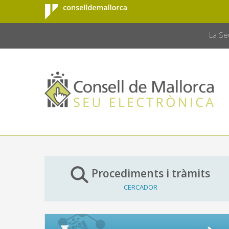
Consell de
Salta al contingut principal
CONSELL 
Mallorca
La Se
Procediments i tràmits
CERCADOR