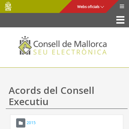
Consell
Salta al contingut principal
Webs oficials
de
Mallorca
La Seu
Consell de Mallorca
Accés i seguretat
Utilitats
Tràmits i serveis
Acords del Consell
Mapa web
Executiu
Ajuda
2015