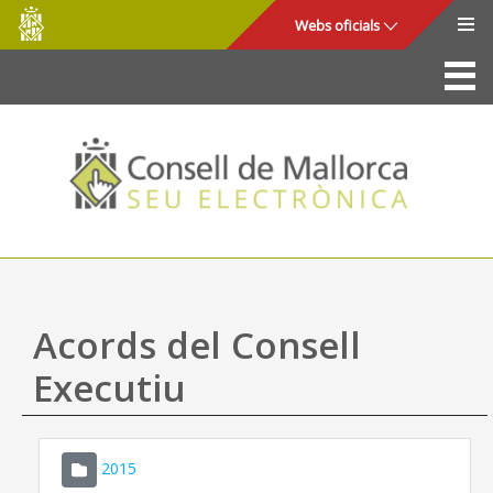
Consell
Salta al contingut principal
Webs oficials
de
Mallorca
La Seu
Consell de Mallorca
Accés i seguretat
Utilitats
Tràmits i serveis
Acords del Consell
Mapa web
Executiu
Ajuda
2015