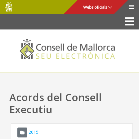
Consell
Salta al contingut principal
Webs oficials
de
Mallorca
La Seu
Consell de Mallorca
Accés i seguretat
Utilitats
Tràmits i serveis
Acords del Consell
Mapa web
Executiu
Ajuda
2015