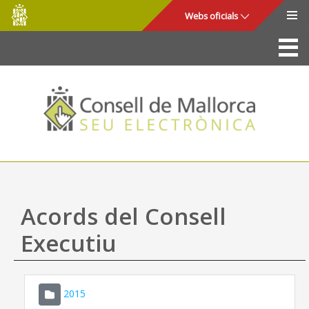
Consell
Salta al contingut principal
Webs oficials
de
Mallorca
La Seu
Consell de Mallorca
Accés i seguretat
Utilitats
Tràmits i serveis
Acords del Consell
Mapa web
Executiu
Ajuda
2015