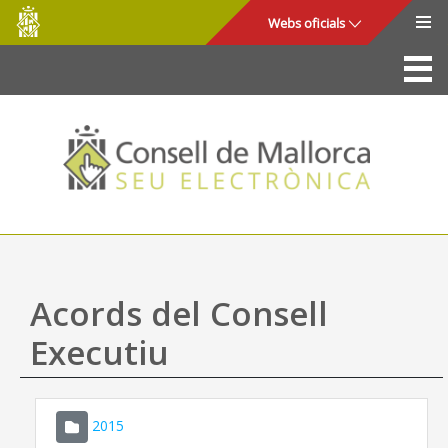
Consell
Salta al contingut principal
Webs oficials
de
Mallorca
La Seu
Consell de Mallorca
Accés i seguretat
Utilitats
Tràmits i serveis
Acords del Consell
Mapa web
Executiu
Ajuda
2015