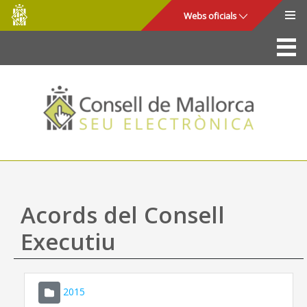
Consell
Salta al contingut principal
Webs oficials
de
Mallorca
La Seu
Consell de Mallorca
Accés i seguretat
Utilitats
Tràmits i serveis
Acords del Consell
Mapa web
Executiu
Ajuda
2015