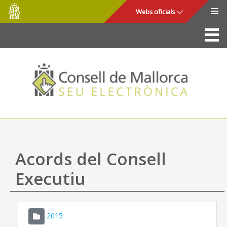
Consell
Salta al contingut principal
Webs oficials
de
Mallorca
La Seu
Consell de Mallorca
Accés i seguretat
Utilitats
Tràmits i serveis
Acords del Consell
Mapa web
Executiu
Ajuda
2015