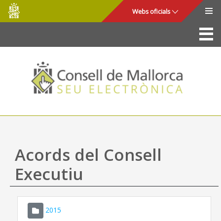
Consell
Salta al contingut principal
Webs oficials
de
Mallorca
La Seu
Consell de Mallorca
Accés i seguretat
Utilitats
Tràmits i serveis
Acords del Consell
Mapa web
Executiu
Ajuda
2015