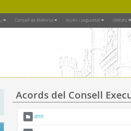
DE MALLORCA
MALLORCA.ES
TRAN
SEU ELECTRÒNICA
u
Consell de Mallorca
Accés i seguretat
Utilitats
Acords del Consell Exec
2015