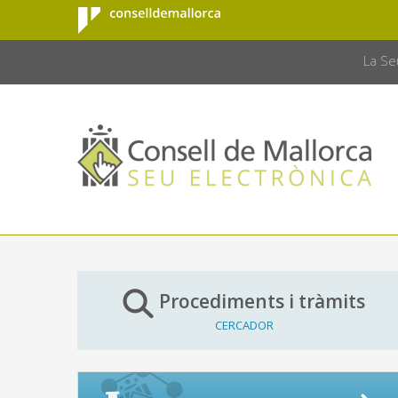
Consell de
Salta al contingut principal
CONSELL 
Mallorca
La Se
Procediments i tràmits
CERCADOR