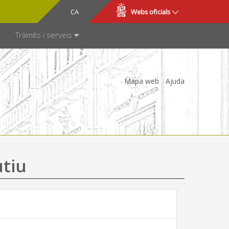
CA
ES
Webs oficials
SPARÈNCIA
Tràmits i serveis
Mapa web
Ajuda
utiu