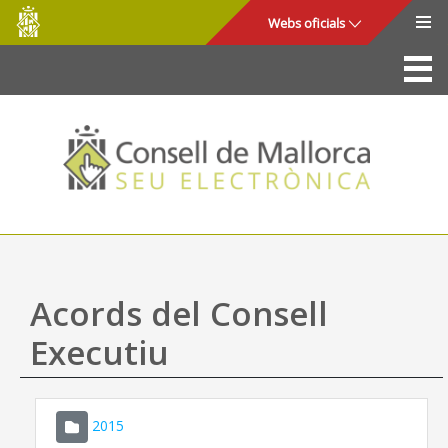
Consell
Salta al contingut principal
Webs oficials
de
Mallorca
La Seu
Consell de Mallorca
Accés i seguretat
Utilitats
Tràmits i serveis
Acords del Consell
Mapa web
Executiu
Ajuda
2015