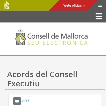
Consell
Salta al contingut principal
Webs oficials
de
Mallorca
La Seu
Consell de Mallorca
Accés i seguretat
Utilitats
Tràmits i serveis
Acords del Consell
Mapa web
Executiu
Ajuda
2015