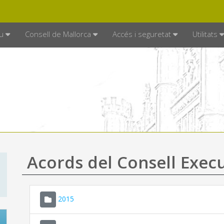
DE MALLORCA
MALLORCA.ES
TRAN
SEU ELECTRÒNICA
u
Consell de Mallorca
Accés i seguretat
Utilitats
Acords del Consell Exec
2015