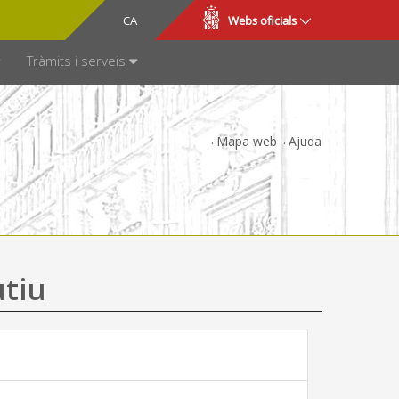
CA
ES
Webs oficials
SPARÈNCIA
Tràmits i serveis
Mapa web
Ajuda
utiu