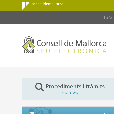
Consell de
Salta al contingut principal
CONSELL 
Mallorca
La Se
Procediments i tràmits
CERCADOR