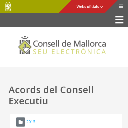
Consell
Salta al contingut principal
Webs oficials
de
Mallorca
La Seu
Consell de Mallorca
Accés i seguretat
Utilitats
Tràmits i serveis
Acords del Consell
Mapa web
Executiu
Ajuda
2015