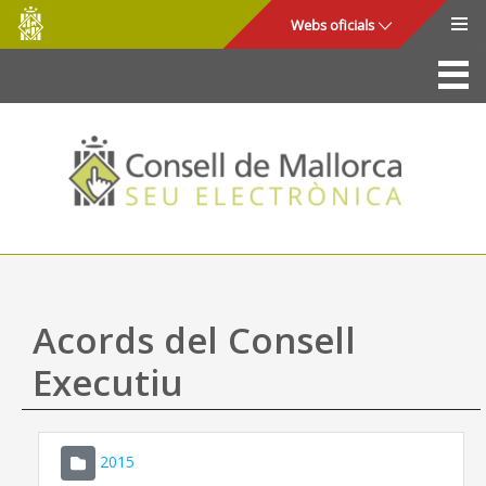
Consell
Salta al contingut principal
Webs oficials
de
Mallorca
La Seu
Consell de Mallorca
Accés i seguretat
Utilitats
Tràmits i serveis
Acords del Consell
Mapa web
Executiu
Ajuda
2015