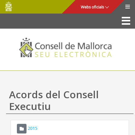
Consell
Salta al contingut principal
Webs oficials
de
Mallorca
La Seu
Consell de Mallorca
Accés i seguretat
Utilitats
Tràmits i serveis
Acords del Consell
Mapa web
Executiu
Ajuda
2015