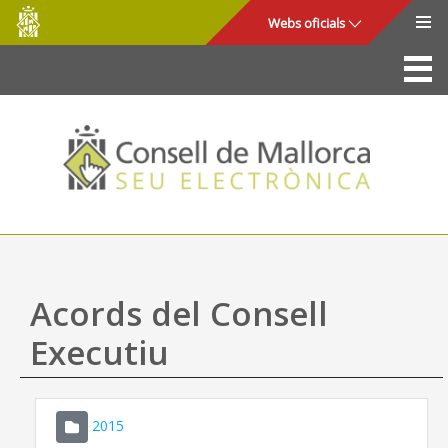
Consell
Salta al contingut principal
Webs oficials
de
Mallorca
La Seu
Consell de Mallorca
Accés i seguretat
Utilitats
Tràmits i serveis
Acords del Consell
Mapa web
Executiu
Ajuda
2015