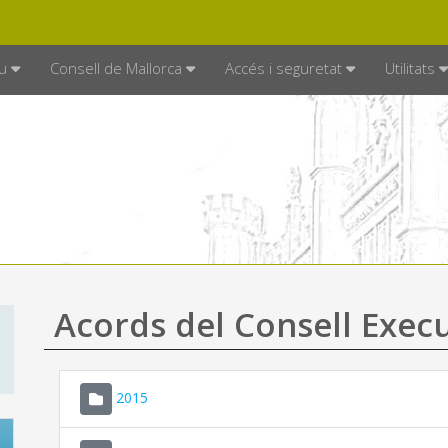
DE MALLORCA
MALLORCA.ES
TRAN
SEU ELECTRÒNICA
u
Consell de Mallorca
Accés i seguretat
Utilitats
Acords del Consell Exec
2015