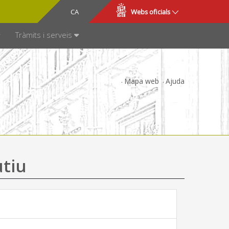
CA
ES
Webs oficials
SPARÈNCIA
Tràmits i serveis
Mapa web
Ajuda
utiu