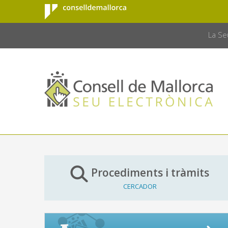
Consell de
Salta al contingut principal
CONSELL 
Mallorca
La Se
Procediments i tràmits
CERCADOR