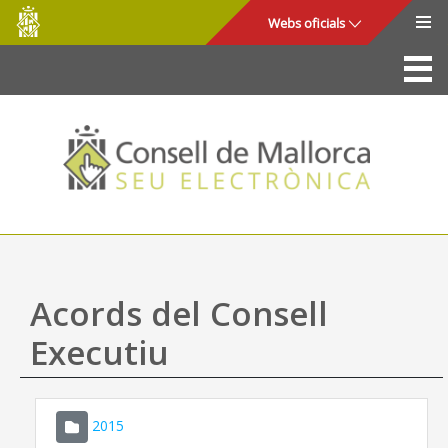
Consell
Salta al contingut principal
Webs oficials
de
Mallorca
La Seu
Consell de Mallorca
Accés i seguretat
Utilitats
Tràmits i serveis
Acords del Consell
Mapa web
Executiu
Ajuda
2015