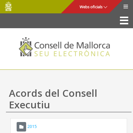
Consell
Salta al contingut principal
Webs oficials
de
Mallorca
La Seu
Consell de Mallorca
Accés i seguretat
Utilitats
Tràmits i serveis
Acords del Consell
Mapa web
Executiu
Ajuda
2015