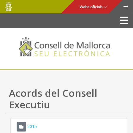
Consell
Salta al contingut principal
Webs oficials
de
Mallorca
La Seu
Consell de Mallorca
Accés i seguretat
Utilitats
Tràmits i serveis
Acords del Consell
Mapa web
Executiu
Ajuda
2015