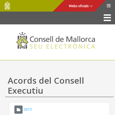
Consell
Salta al contingut principal
Webs oficials
de
Mallorca
La Seu
Consell de Mallorca
Accés i seguretat
Utilitats
Tràmits i serveis
Acords del Consell
Mapa web
Executiu
Ajuda
2015