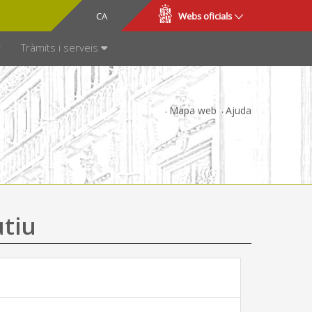
CA
ES
Webs oficials
SPARÈNCIA
Tràmits i serveis
Mapa web
Ajuda
utiu