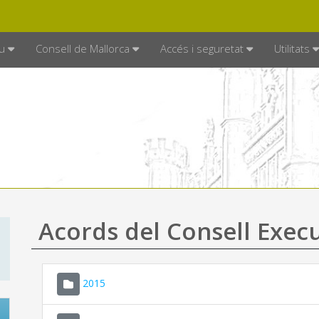
DE MALLORCA
MALLORCA.ES
TRAN
SEU ELECTRÒNICA
u
Consell de Mallorca
Accés i seguretat
Utilitats
Acords del Consell Exec
2015