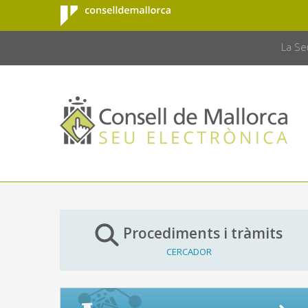
Consell de
Salta al contingut principal
CONSELL 
Mallorca
La Se
Procediments i tràmits
CERCADOR