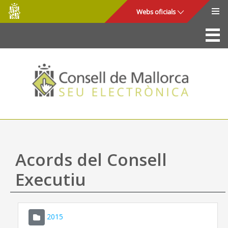
Consell
Salta al contingut principal
Webs oficials
de
Mallorca
La Seu
Consell de Mallorca
Accés i seguretat
Utilitats
Tràmits i serveis
Acords del Consell
Mapa web
Executiu
Ajuda
2015