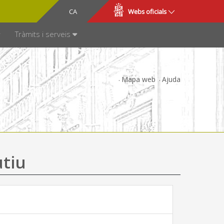
CA
ES
Webs oficials
SPARÈNCIA
Tràmits i serveis
Mapa web
Ajuda
utiu