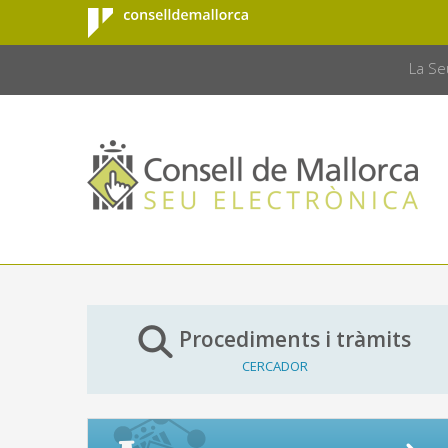
Consell de
Salta al contingut principal
CONSELL 
Mallorca
La Se
Procediments i tràmits
CERCADOR