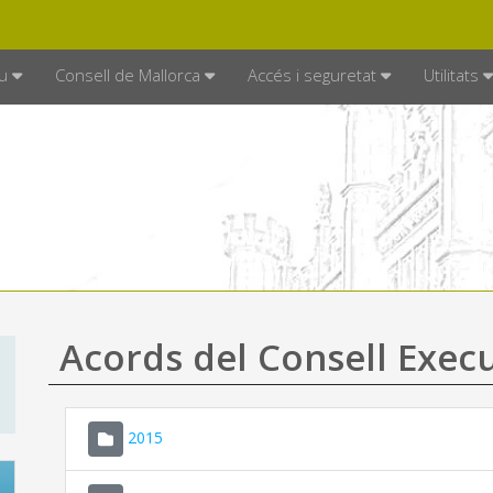
DE MALLORCA
MALLORCA.ES
TRAN
SEU ELECTRÒNICA
u
Consell de Mallorca
Accés i seguretat
Utilitats
Acords del Consell Exec
2015