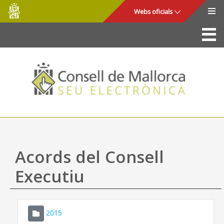
Consell
Salta al contingut principal
Webs oficials
de
Mallorca
La Seu
Consell de Mallorca
Accés i seguretat
Utilitats
Tràmits i serveis
Acords del Consell
Mapa web
Executiu
Ajuda
2015