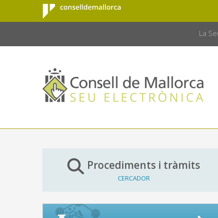
Consell de
Salta al contingut principal
CONSELL 
Mallorca
La Se
Procediments i tràmits
CERCADOR