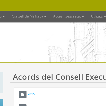
DE MALLORCA
MALLORCA.ES
TRAN
SEU ELECTRÒNICA
u
Consell de Mallorca
Accés i seguretat
Utilitats
Acords del Consell Exec
2015