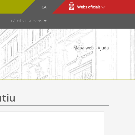
CA
ES
Webs oficials
SPARÈNCIA
Tràmits i serveis
Mapa web
Ajuda
utiu