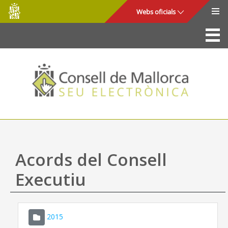
Consell
Salta al contingut principal
Webs oficials
de
Mallorca
La Seu
Consell de Mallorca
Accés i seguretat
Utilitats
Tràmits i serveis
Acords del Consell
Mapa web
Executiu
Ajuda
2015