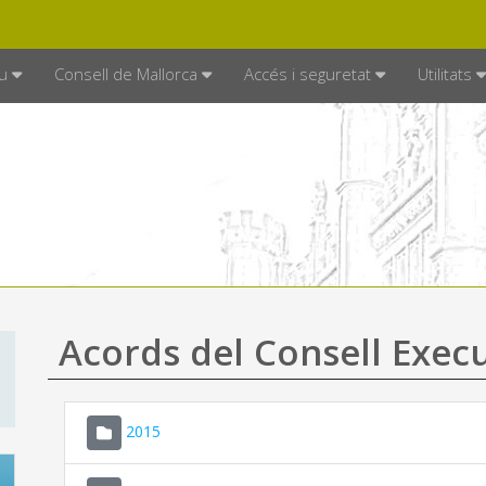
DE MALLORCA
MALLORCA.ES
TRAN
SEU ELECTRÒNICA
u
Consell de Mallorca
Accés i seguretat
Utilitats
Acords del Consell Exec
2015