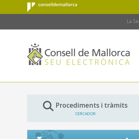
Consell de
Salta al contingut principal
CONSELL 
Mallorca
La Se
Procediments i tràmits
CERCADOR