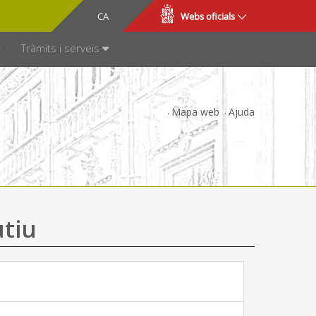
CA
ES
Webs oficials
SPARÈNCIA
Tràmits i serveis
Mapa web
Ajuda
utiu