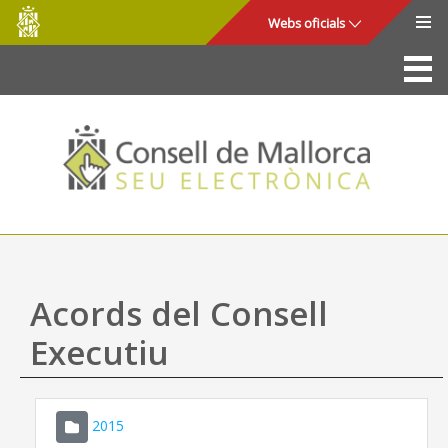
Consell
Salta al contingut principal
Webs oficials
de
Mallorca
La Seu
Consell de Mallorca
Accés i seguretat
Utilitats
Tràmits i serveis
Acords del Consell
Mapa web
Executiu
Ajuda
2015