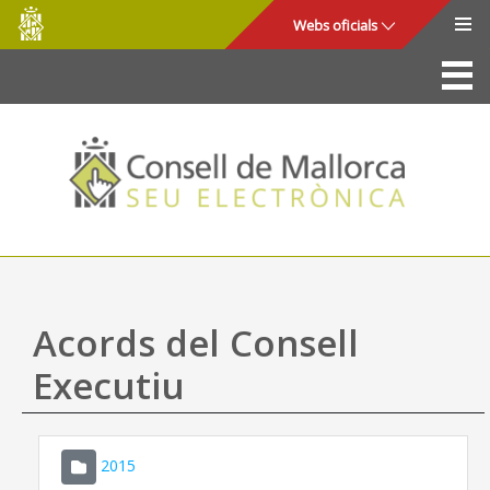
Consell
Salta al contingut principal
Webs oficials
de
Mallorca
La Seu
Consell de Mallorca
Accés i seguretat
Utilitats
Tràmits i serveis
Acords del Consell
Mapa web
Executiu
Ajuda
2015