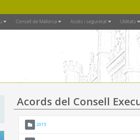
DE MALLORCA
MALLORCA.ES
TRAN
SEU ELECTRÒNICA
u
Consell de Mallorca
Accés i seguretat
Utilitats
Acords del Consell Exec
2015