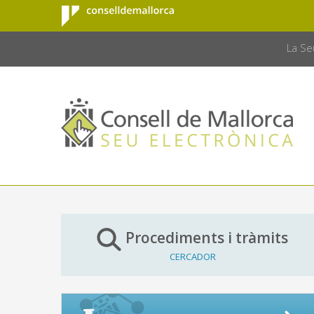
Consell de
Salta al contingut principal
CONSELL 
Mallorca
La Se
Procediments i tràmits
CERCADOR