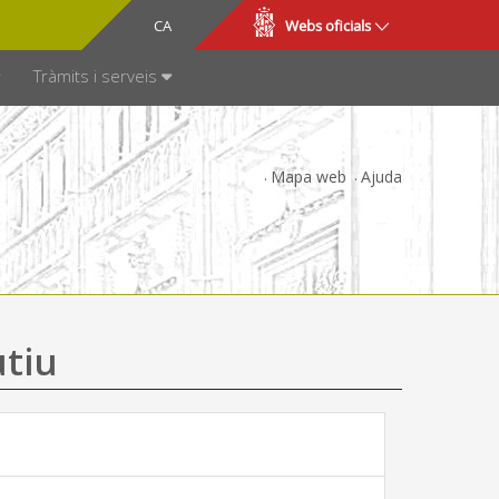
CA
ES
Webs oficials
SPARÈNCIA
Tràmits i serveis
Mapa web
Ajuda
utiu