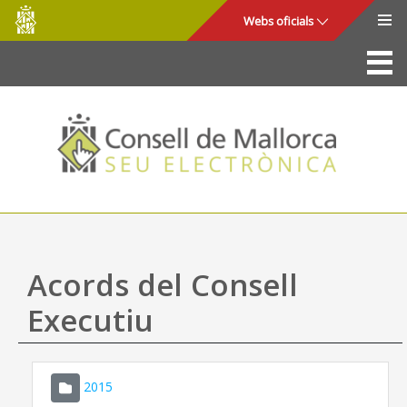
Consell
Salta al contingut principal
Webs oficials
de
Mallorca
La Seu
Consell de Mallorca
Accés i seguretat
Utilitats
Tràmits i serveis
Acords del Consell
Mapa web
Executiu
Ajuda
2015