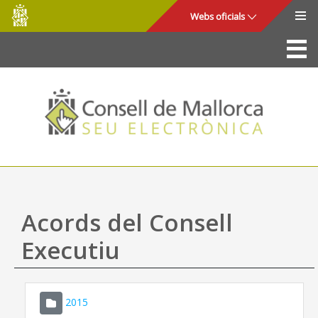
Consell
Salta al contingut principal
Webs oficials
de
Mallorca
La Seu
Consell de Mallorca
Accés i seguretat
Utilitats
Tràmits i serveis
Acords del Consell
Mapa web
Executiu
Ajuda
2015