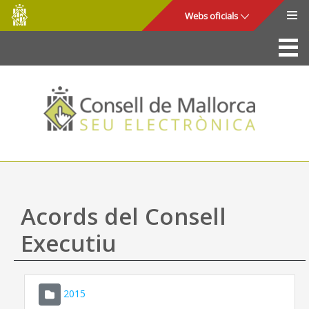
Consell
Salta al contingut principal
Webs oficials
de
Mallorca
La Seu
Consell de Mallorca
Accés i seguretat
Utilitats
Tràmits i serveis
Acords del Consell
Mapa web
Executiu
Ajuda
2015