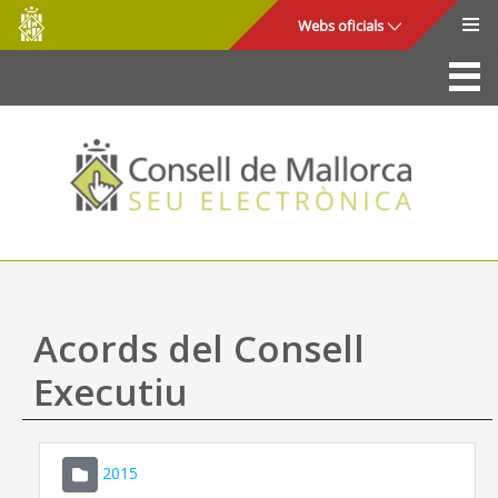
Consell
Salta al contingut principal
Webs oficials
de
Mallorca
La Seu
Consell de Mallorca
Accés i seguretat
Utilitats
Tràmits i serveis
Acords del Consell
Mapa web
Executiu
Ajuda
2015