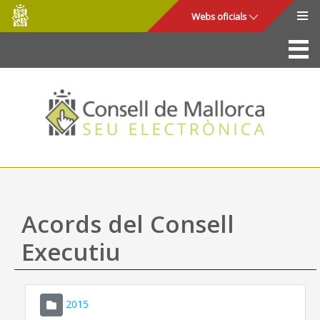
Consell
Salta al contingut principal
Webs oficials
de
Mallorca
La Seu
Consell de Mallorca
Accés i seguretat
Utilitats
Tràmits i serveis
Acords del Consell
Mapa web
Executiu
Ajuda
2015